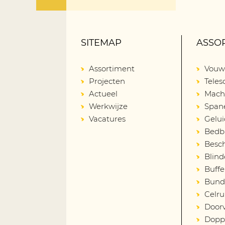
SITEMAP
ASSO
Assortiment
Vouw
Projecten
Tele
Actueel
Mach
Werkwijze
Span
Vacatures
Gelu
Bedba
Besch
Blind
Buffe
Bund
Celru
Door
Dopp