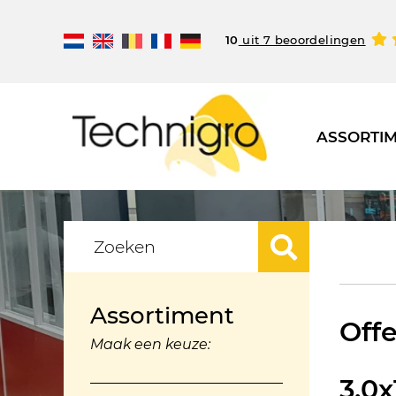
10
uit 7 beoordelingen
ASSORTI
Assortiment
Offe
Maak een keuze:
3,0x