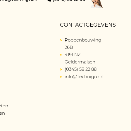
CONTACTGEGEVENS
Poppenbouwing
26B
4191 NZ
Geldermalsen
(0345) 58 22 88
info@technigro.nl
eten
len