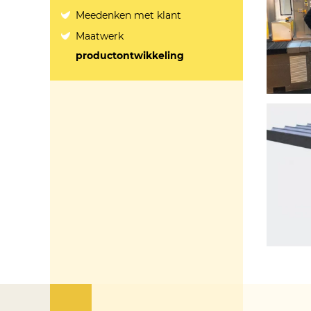
Meedenken met klant
Maatwerk
productontwikkeling