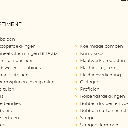
RTIMENT
balgen
scoopafdekkingen
Koelmiddelpompen
ineafschermingen REPAR2
Krimpkous
entransporteurs
Maatwerk producten
idswerende cabines
Machinebeglazing
an afstrijkers
Machineverlichting
ermspiralen-veerspiralen
O-ringen
e tulen
Profielen
rs
Rolbandafdekkingen
elbandjes
Rubber doppen en vo
bbers
Rubber matten en rol
voertulen
Slangen
en
Slangenklemmen