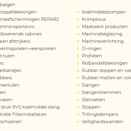
balgen
scoopafdekkingen
Koelmiddelpompen
ineafschermingen REPAR2
Krimpkous
entransporteurs
Maatwerk producten
idswerende cabines
Machinebeglazing
an afstrijkers
Machineverlichting
ermspiralen-veerspiralen
O-ringen
e tulen
Profielen
rs
Rolbandafdekkingen
elbandjes
Rubber doppen en vo
bbers
Rubber matten en rol
voertulen
Slangen
en
Slangenklemmen
vaten
Stelvoeten
druk RVS koelmiddel slang
Stoppen
riële Filterinstallaties
Trillingsdempers
lschoenen
Veiligheidswanden