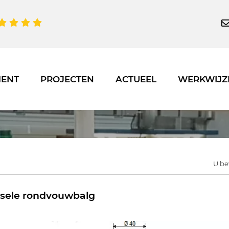
MENT
PROJECTEN
ACTUEEL
WERKWIJZ
U bev
rsele rondvouwbalg