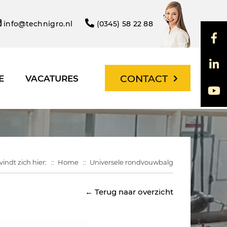
info@technigro.nl
(0345) 58 22 88
CONTACT
E
VACATURES
indt zich hier:
Home
Universele rondvouwbalg
← Terug naar overzicht