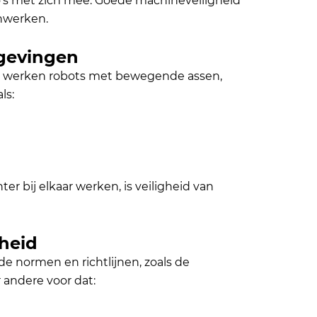
co’s met zich mee. Goede machineveiligheid
nwerken.
mgevingen
n, werken robots met bewegende assen,
ls:
er bij elkaar werken, is veiligheid van
heid
e normen en richtlijnen, zoals de
 andere voor dat: