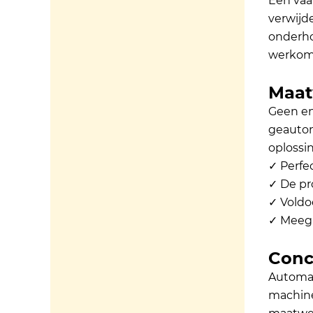
Een vaak
verwijd
onderho
werkom
Maatw
Geen en
geautom
oplossi
✓ Perfe
✓ De pr
✓ Voldo
✓ Meegr
Conc
Automat
machine