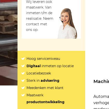
Wij leveren ook
maatwerk. Van
inmeten t/m de
realisatie. Neem
contact met
ons op.
Hoog serviceniveau
Digitaal
inmeten op locatie
Locatiebezoek
Sterk in
advisering
Machin
Meedenken met klant
Maatwerk
Automat
productontwikkeling
verhoge