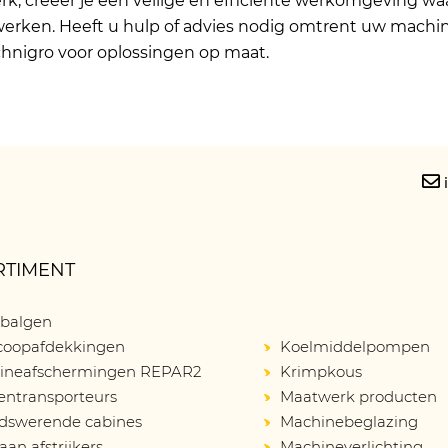
k, creëer je een veilige en efficiënte werkomgeving wa
rken. Heeft u hulp of advies nodig omtrent uw machin
hnigro voor oplossingen op maat.
RTIMENT
balgen
scoopafdekkingen
Koelmiddelpompen
ineafschermingen REPAR2
Krimpkous
entransporteurs
Maatwerk producten
idswerende cabines
Machinebeglazing
an afstrijkers
Machineverlichting