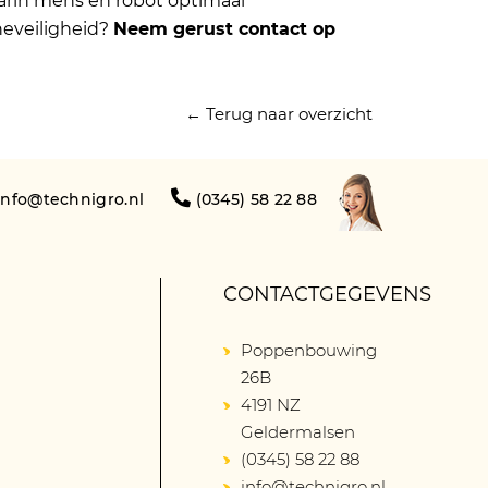
arin mens en robot optimaal
eveiligheid?
Neem gerust
contact
op
← Terug naar overzicht
info@technigro.nl
(0345) 58 22 88
CONTACTGEGEVENS
Poppenbouwing
26B
4191 NZ
Geldermalsen
(0345) 58 22 88
info@technigro.nl