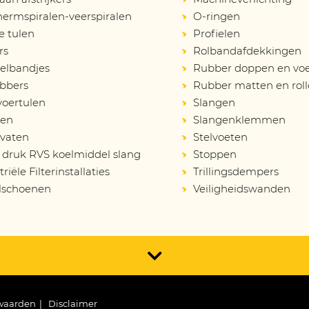
ermspiralen-veerspiralen
O-ringen
e tulen
Profielen
rs
Rolbandafdekkingen
elbandjes
Rubber doppen en vo
bbers
Rubber matten en rol
voertulen
Slangen
en
Slangenklemmen
vaten
Stelvoeten
druk RVS koelmiddel slang
Stoppen
riële Filterinstallaties
Trillingsdempers
lschoenen
Veiligheidswanden
waarden
Disclaimer