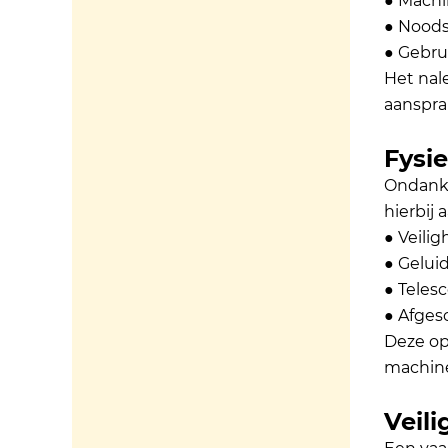
● Machi
● Noods
● Gebru
Het nal
aansprak
Fysi
Ondanks
hierbij 
● Veili
●
Gelui
●
Teles
● Afges
Deze op
machine
Veil