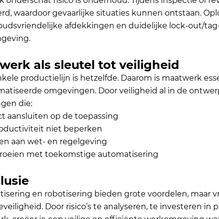
 onderschat risico is onderhoud. Tijdens inspectie of re
erd, waardoor gevaarlijke situaties kunnen ontstaan. Op
udsvriendelijke afdekkingen en duidelijke lock-out/tag-
geving.
erk als sleutel tot veiligheid
kele productielijn is hetzelfde. Daarom is maatwerk esse
atiseerde omgevingen. Door veiligheid al in de ontwe
ngen die:
ct aansluiten op de toepassing
oductiviteit niet beperken
en aan wet- en regelgeving
oeien met toekomstige automatisering
lusie
isering en robotisering bieden grote voordelen, maar
veiligheid. Door risico’s te analyseren, te investeren i