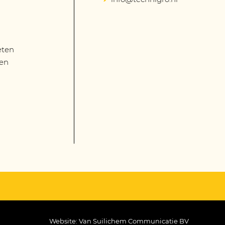
eten
len
Website: Van Suilichem Communicatie BV