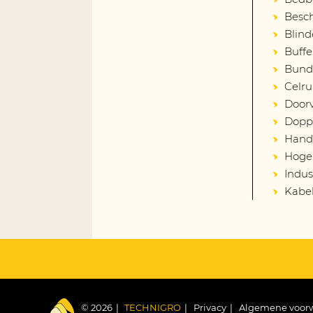
Besch
Blind
Buffe
Bund
Celru
Door
Dopp
Hand
Hoge 
Indust
Kabe
© 2026
TECHNIGRO
Privacy
Algemene voor