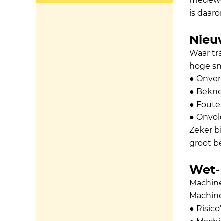
medewer
is daar
Nieu
Waar tr
hoge sne
● Onve
● Bekne
● Foute
● Onvol
Zeker bi
groot b
Wet-
Machine
Machine
● Risico