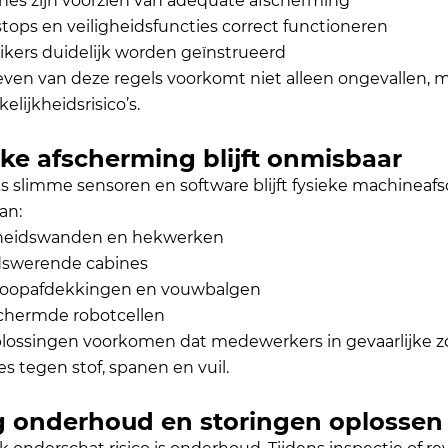
nes zijn voorzien van adequate afscherming
tops en veiligheidsfuncties correct functioneren
ikers duidelijk worden geïnstrueerd
even van deze regels voorkomt niet alleen ongevallen, m
elijkheidsrisico’s.
eke afscherming blijft onmisbaar
 slimme sensoren en software blijft fysieke machineafs
aan:
gheidswanden en hekwerken
dswerende cabines
coopafdekkingen
en vouwbalgen
chermde robotcellen
lossingen voorkomen dat medewerkers in gevaarlijke
s tegen stof, spanen en vuil.
ig onderhoud en storingen oplossen