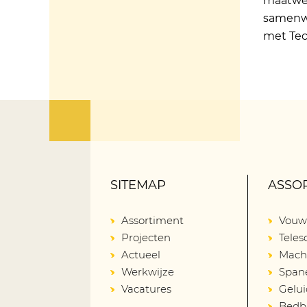
maatwer
samenwe
met Tec
SITEMAP
ASSO
Assortiment
Vouw
Projecten
Tele
Actueel
Mach
Werkwijze
Span
Vacatures
Gelu
Bedba