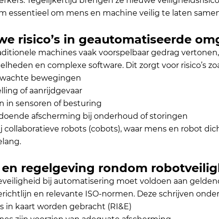
kers. Tegelijkertijd brengen ze nieuwe veiligheidsrisi
om essentieel om mens en machine veilig te laten same
we risico’s in geautomatiseerde o
aditionele machines vaak voorspelbaar gedrag vertone
lheden en complexe software. Dit zorgt voor risico’s zoa
rwachte bewegingen
lling of aanrijdgevaar
n in sensoren of besturing
doende afscherming bij onderhoud of storingen
j collaboratieve robots (cobots), waar mens en robot dicht
elang.
 en regelgeving rondom robotveilig
veiligheid bij automatisering moet voldoen aan geldend
richtlijn en relevante ISO-normen. Deze schrijven onder
’s in kaart worden gebracht (RI&E)